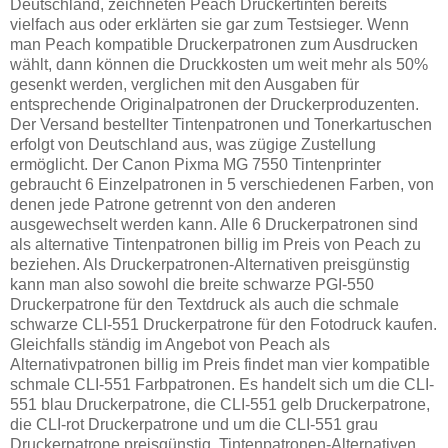
Deutschland, zeichneten Peach Druckertinten bereits
vielfach aus oder erklärten sie gar zum Testsieger. Wenn
man Peach kompatible Druckerpatronen zum Ausdrucken
wählt, dann können die Druckkosten um weit mehr als 50%
gesenkt werden, verglichen mit den Ausgaben für
entsprechende Originalpatronen der Druckerproduzenten.
Der Versand bestellter Tintenpatronen und Tonerkartuschen
erfolgt von Deutschland aus, was zügige Zustellung
ermöglicht. Der Canon Pixma MG 7550 Tintenprinter
gebraucht 6 Einzelpatronen in 5 verschiedenen Farben, von
denen jede Patrone getrennt von den anderen
ausgewechselt werden kann. Alle 6 Druckerpatronen sind
als alternative Tintenpatronen billig im Preis von Peach zu
beziehen. Als Druckerpatronen-Alternativen preisgünstig
kann man also sowohl die breite schwarze PGI-550
Druckerpatrone für den Textdruck als auch die schmale
schwarze CLI-551 Druckerpatrone für den Fotodruck kaufen.
Gleichfalls ständig im Angebot von Peach als
Alternativpatronen billig im Preis findet man vier kompatible
schmale CLI-551 Farbpatronen. Es handelt sich um die CLI-
551 blau Druckerpatrone, die CLI-551 gelb Druckerpatrone,
die CLI-rot Druckerpatrone und um die CLI-551 grau
Druckerpatrone preisgünstig. Tintenpatronen-Alternativen