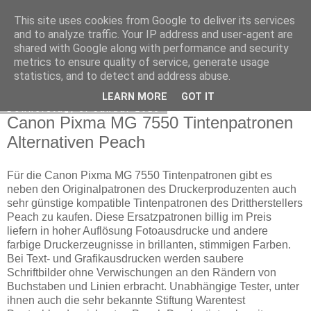
This site uses cookies from Google to deliver its services
Peach Druckerpatronen
and to analyze traffic. Your IP address and user-agent are
shared with Google along with performance and security
metrics to ensure quality of service, generate usage
statistics, and to detect and address abuse.
▼
LEARN MORE
GOT IT
Donnerstag, 8. Januar 2015
Canon Pixma MG 7550 Tintenpatronen
Alternativen Peach
Für die Canon Pixma MG 7550 Tintenpatronen gibt es
neben den Originalpatronen des Druckerproduzenten auch
sehr günstige kompatible Tintenpatronen des Drittherstellers
Peach zu kaufen. Diese Ersatzpatronen billig im Preis
liefern in hoher Auflösung Fotoausdrucke und andere
farbige Druckerzeugnisse in brillanten, stimmigen Farben.
Bei Text- und Grafikausdrucken werden saubere
Schriftbilder ohne Verwischungen an den Rändern von
Buchstaben und Linien erbracht. Unabhängige Tester, unter
ihnen auch die sehr bekannte Stiftung Warentest