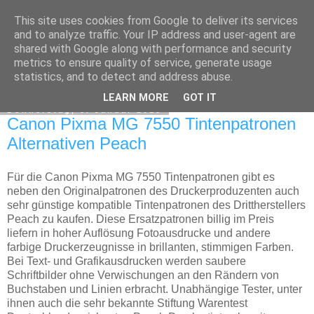
This site uses cookies from Google to deliver its services
Peach Druckerpatronen
and to analyze traffic. Your IP address and user-agent are
shared with Google along with performance and security
metrics to ensure quality of service, generate usage
statistics, and to detect and address abuse.
▼
LEARN MORE
GOT IT
Donnerstag, 8. Januar 2015
Canon Pixma MG 7550 Tintenpatronen
Alternativen Peach
Für die Canon Pixma MG 7550 Tintenpatronen gibt es
neben den Originalpatronen des Druckerproduzenten auch
sehr günstige kompatible Tintenpatronen des Drittherstellers
Peach zu kaufen. Diese Ersatzpatronen billig im Preis
liefern in hoher Auflösung Fotoausdrucke und andere
farbige Druckerzeugnisse in brillanten, stimmigen Farben.
Bei Text- und Grafikausdrucken werden saubere
Schriftbilder ohne Verwischungen an den Rändern von
Buchstaben und Linien erbracht. Unabhängige Tester, unter
ihnen auch die sehr bekannte Stiftung Warentest