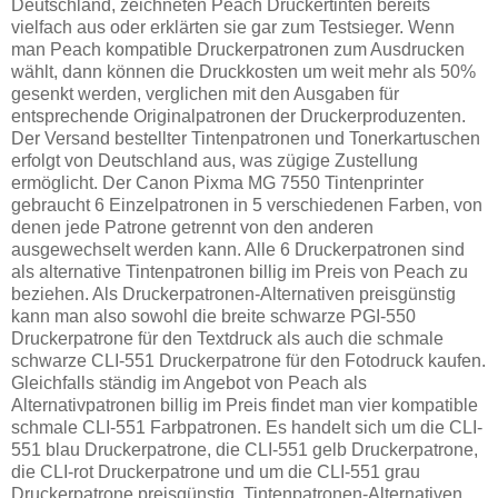
Deutschland, zeichneten Peach Druckertinten bereits
vielfach aus oder erklärten sie gar zum Testsieger. Wenn
man Peach kompatible Druckerpatronen zum Ausdrucken
wählt, dann können die Druckkosten um weit mehr als 50%
gesenkt werden, verglichen mit den Ausgaben für
entsprechende Originalpatronen der Druckerproduzenten.
Der Versand bestellter Tintenpatronen und Tonerkartuschen
erfolgt von Deutschland aus, was zügige Zustellung
ermöglicht. Der Canon Pixma MG 7550 Tintenprinter
gebraucht 6 Einzelpatronen in 5 verschiedenen Farben, von
denen jede Patrone getrennt von den anderen
ausgewechselt werden kann. Alle 6 Druckerpatronen sind
als alternative Tintenpatronen billig im Preis von Peach zu
beziehen. Als Druckerpatronen-Alternativen preisgünstig
kann man also sowohl die breite schwarze PGI-550
Druckerpatrone für den Textdruck als auch die schmale
schwarze CLI-551 Druckerpatrone für den Fotodruck kaufen.
Gleichfalls ständig im Angebot von Peach als
Alternativpatronen billig im Preis findet man vier kompatible
schmale CLI-551 Farbpatronen. Es handelt sich um die CLI-
551 blau Druckerpatrone, die CLI-551 gelb Druckerpatrone,
die CLI-rot Druckerpatrone und um die CLI-551 grau
Druckerpatrone preisgünstig. Tintenpatronen-Alternativen