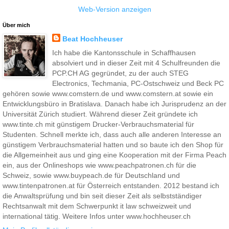
Web-Version anzeigen
Über mich
Beat Hochheuser
Ich habe die Kantonsschule in Schaffhausen
absolviert und in dieser Zeit mit 4 Schulfreunden die
PCP.CH AG gegründet, zu der auch STEG
Electronics, Techmania, PC-Ostschweiz und Beck PC
gehören sowie www.comstern.de und www.comstern.at sowie ein
Entwicklungsbüro in Bratislava. Danach habe ich Jurisprudenz an der
Universität Zürich studiert. Während dieser Zeit gründete ich
www.tinte.ch mit günstigem Drucker-Verbrauchsmaterial für
Studenten. Schnell merkte ich, dass auch alle anderen Interesse an
günstigem Verbrauchsmaterial hatten und so baute ich den Shop für
die Allgemeinheit aus und ging eine Kooperation mit der Firma Peach
ein, aus der Onlineshops wie www.peachpatronen.ch für die
Schweiz, sowie www.buypeach.de für Deutschland und
www.tintenpatronen.at für Österreich entstanden. 2012 bestand ich
die Anwaltsprüfung und bin seit dieser Zeit als selbstständiger
Rechtsanwalt mit dem Schwerpunkt it law schweizweit und
international tätig. Weitere Infos unter www.hochheuser.ch